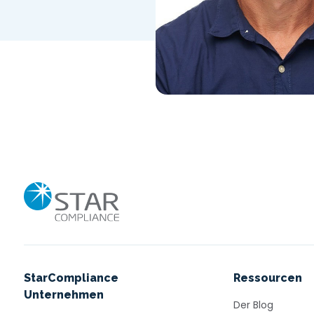
Externe Geschäftsaktivitäten
FAR in
Politische Spenden und
Ausbil
Aktivitäten
Unternehmenshandelsüberwachung
Home
StarCompliance
Ressourcen
Unternehmen
Der Blog