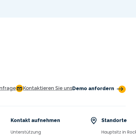
Regulation Later
Mehr lesen
anfrage
Kontaktieren Sie uns
Demo anfordern
Kontakt aufnehmen
Standorte
Unterstützung
Hauptsitz in Rock