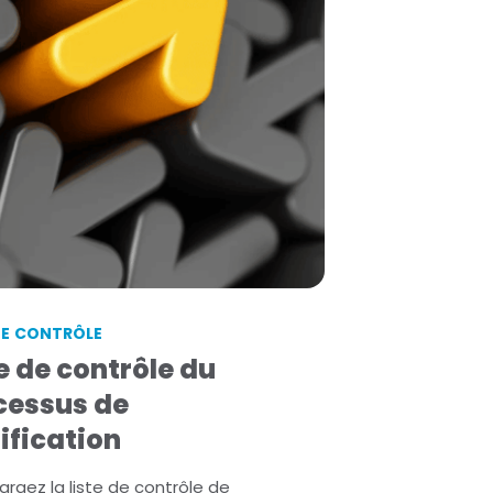
For Crypto Regulation
Later
Lire la suite
DE CONTRÔLE
e de contrôle du
cessus de
ification
argez la liste de contrôle de