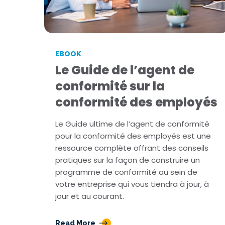
IAF
Activités professionnelles extérieures
FA
Dons et activités politiques
Fo
Surveillance commerciale ferme
EBOOK
Le Guide de l’agent de
conformité sur la
conformité des employés
Le Guide ultime de l’agent de conformité
pour la conformité des employés est une
ressource complète offrant des conseils
pratiques sur la façon de construire un
programme de conformité au sein de
votre entreprise qui vous tiendra à jour, à
jour et au courant.
Read More