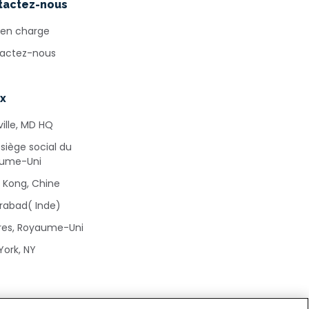
tactez-nous
 en charge
actez-nous
x
ille, MD HQ
 siège social du
ume-Uni
 Kong, Chine
rabad( Inde)
res, Royaume-Uni
York, NY