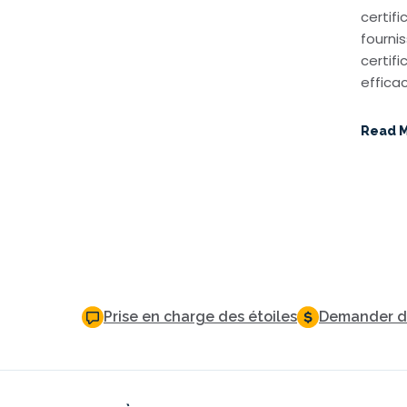
certif
fourni
certifi
effica
Read 
Prise en charge des étoiles
Demander de